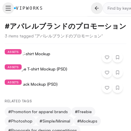
VIPWORKS
#
アパレルブランドのプロモーション
3 items tagged "アパレルブランドのプロモーション"
ASSETS
Hanging T-shirt Mockup
ASSETS
Free Single T-shirt Mockup (PSD)
ASSETS
Hoodie Back Mockup (PSD)
RELATED TAGS
#
Promotion for apparel brands
#
Freebie
#
Photoshop
#
Simple/Minimal
#
Mockups
#
Proposals for design competitions