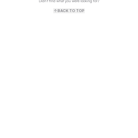
Didn't find what you were looking for?
BACK TO TOP