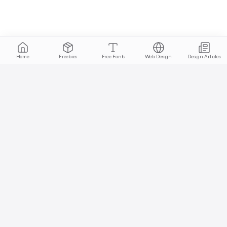
Home
Freebies
Free Fonts
Web Design
Design Articles
Start free today
No credit card required, cancel anytime
Get Started Free