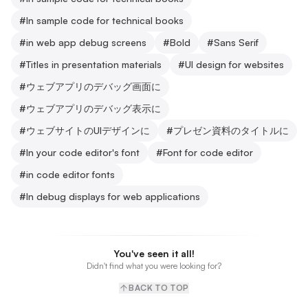
#
In sample code for technical books
#
in web app debug screens
#
Bold
#
Sans Serif
#
Titles in presentation materials
#
UI design for websites
#
ウェブアプリのデバッグ画面に
#
ウェブアプリのデバッグ表示に
#
ウェブサイトのUIデザインに
#
プレゼン資料のタイトルに
#
In your code editor's font
#
Font for code editor
#
in code editor fonts
#
In debug displays for web applications
You've seen it all!
Didn't find what you were looking for?
BACK TO TOP