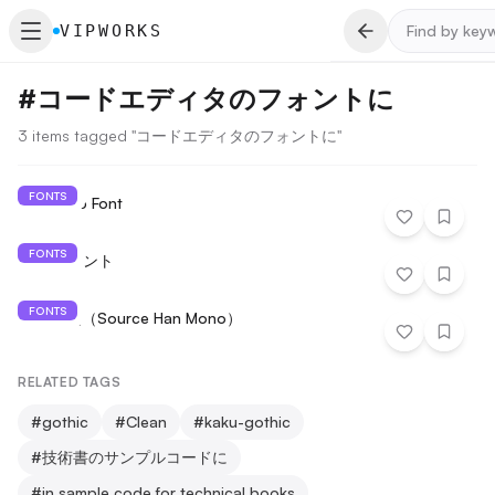
VIPWORKS
#
コードエディタのフォントに
3 items tagged "コードエディタのフォントに"
FONTS
AO Mono Font
FONTS
Cicaフォント
FONTS
源ノ等幅（Source Han Mono）
RELATED TAGS
#
gothic
#
Clean
#
kaku-gothic
#
技術書のサンプルコードに
#
in sample code for technical books