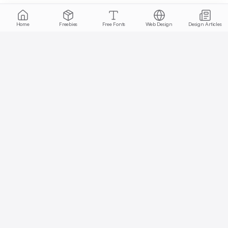
Home
Freebies
Free Fonts
Web Design
Design Articles
Start free today
No credit card required, cancel anytime
Get Started Free